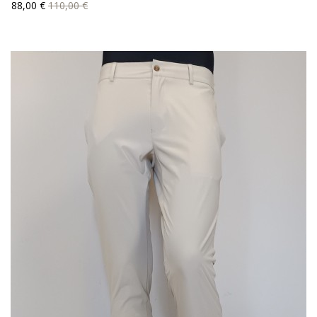
Precio
Precio
88,00 €
110,00 €
base