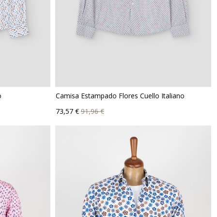
o
Camisa Estampado Flores Cuello Italiano
Precio
Precio
73,57 €
91,96 €
base