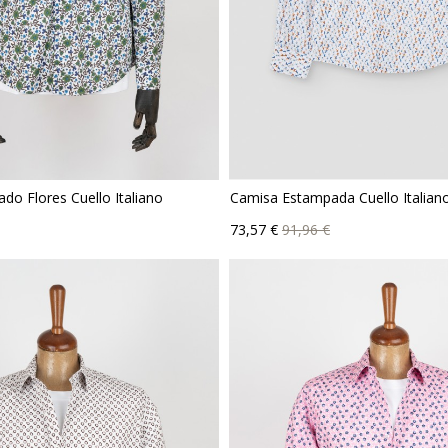
o Flores Cuello Italiano
Camisa Estampada Cuello Italian
io
Precio
Precio
73,57 €
91,96 €
base