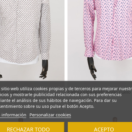
 sitio web utiliza cookies propias y de terceros para mejorar nuest
da Cuello Italiano
Camisa Estampado Flores Cuello 
icios y mostrarle publicidad relacionada con sus preferencias
io
Precio
Precio
ante el análisis de sus hábitos de navegación. Para dar su
73,57 €
91,96 €
base
entimiento sobre su uso pulse el botón Acepto.
 información
Personalizar cookies
RECHAZAR TODO
ACEPTO