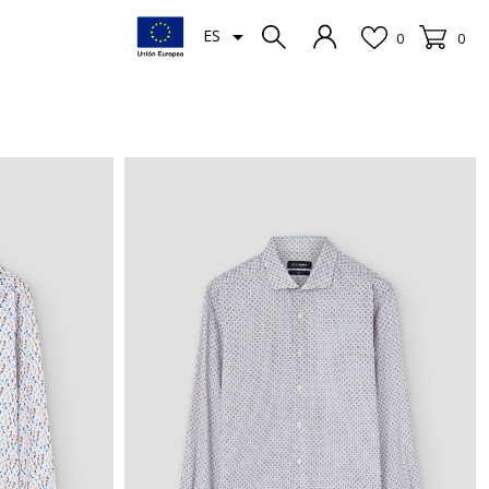

ES
0
0