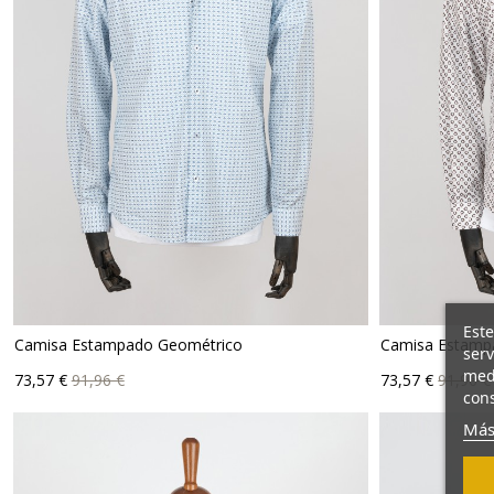
Este
Camisa Estampado Geométrico
Camisa Estampa
serv
Precio
Precio
Precio
Prec
medi
73,57 €
91,96 €
73,57 €
91,96 €
base
base
cons
Más