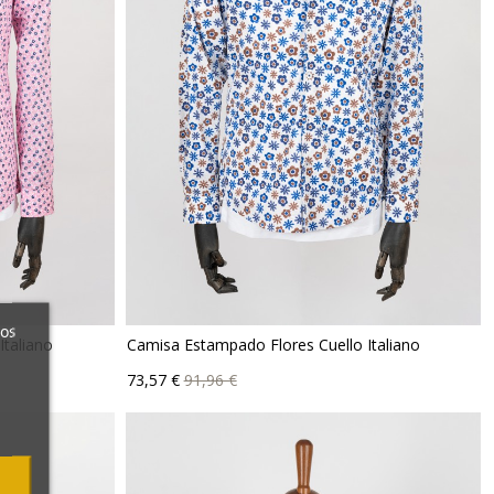
ros
Italiano
Camisa Estampado Flores Cuello Italiano
Precio
Precio
73,57 €
91,96 €
base