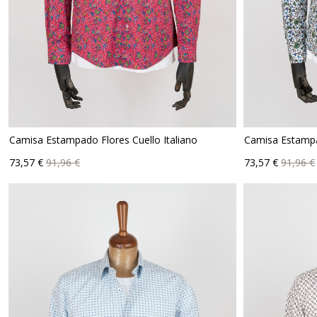
Camisa Estampado Flores Cuello Italiano
Camisa Estampad
Precio
Precio
Precio
Prec
73,57 €
91,96 €
73,57 €
91,96 €
base
base