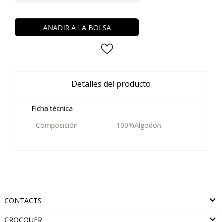
AÑADIR A LA BOLSA
Detalles del producto
Ficha técnica
Composición
100%Algodón

CONTACTS

CROCQUER