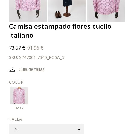
Camisa estampado flores cuello
italiano
73,57 €
91,96 €
SKU:
S247001-7340_ROSA_S
Guía de tallas
COLOR
ROSA
ROSA
TALLA