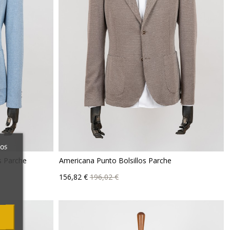
ros
s Parche
Americana Punto Bolsillos Parche
Precio
Precio
156,82 €
196,02 €
base