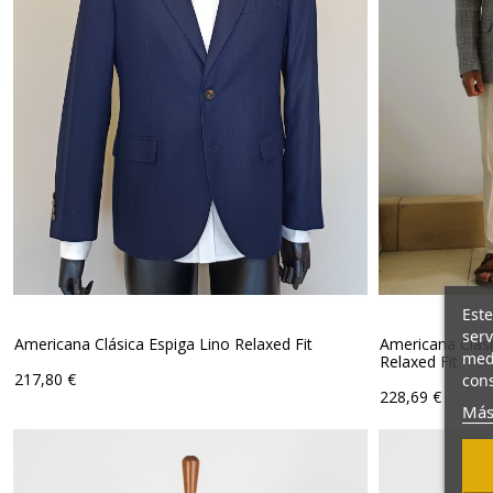
Este
serv
Americana Clásica Espiga Lino Relaxed Fit
Americana Clási
medi
Relaxed Fit
Precio
217,80 €
cons
Precio
228,69 €
Más