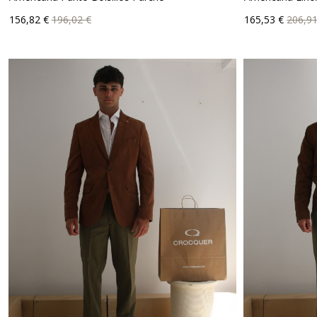
Precio
Precio
Precio
Prec
156,82 €
196,02 €
165,53 €
206,91
base
bas