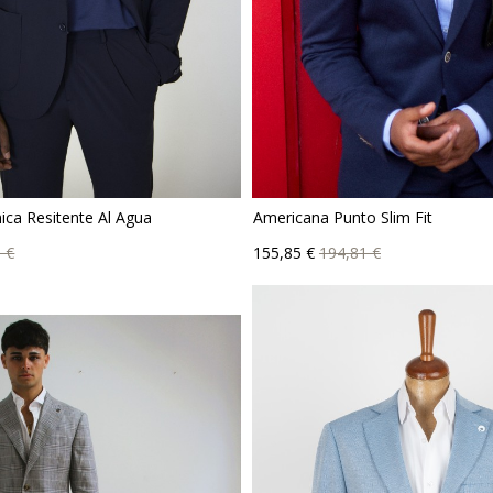
ica Resitente Al Agua
Americana Punto Slim Fit
io
Precio
Precio
 €
155,85 €
194,81 €
e
base