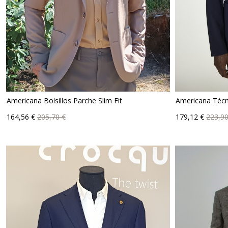
Americana Bolsillos Parche Slim Fit
Americana Técn
Precio
Precio
Precio
Prec
164,56 €
205,70 €
179,12 €
223,90
base
bas