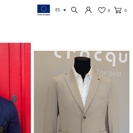

ES
0
0