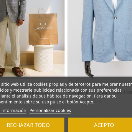
 sitio web utiliza cookies propias y de terceros para mejorar nuest
icios y mostrarle publicidad relacionada con sus preferencias
ca Príncipe De Gales Lino
Americana Punto Slim Fit Bolsillo
ante el análisis de sus hábitos de navegación. Para dar su
Precio
Precio
156,82 €
196,02 €
entimiento sobre su uso pulse el botón Acepto.
base
 información
Personalizar cookies
RECHAZAR TODO
ACEPTO