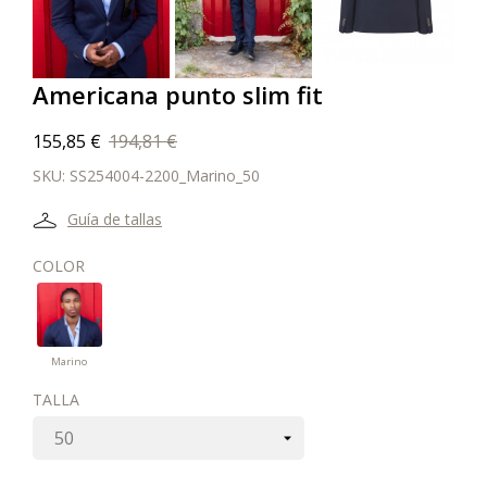
Americana punto slim fit
155,85 €
194,81 €
SKU:
SS254004-2200_Marino_50
Guía de tallas
COLOR
Marino
Marino
TALLA