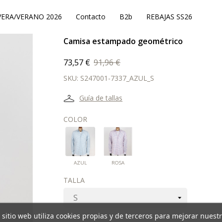
ERA/VERANO 2026
Contacto
B2b
REBAJAS SS26
Camisa estampado geométrico
73,57 €
91,96 €
SKU:
S247001-7337_AZUL_S
Guía de tallas
COLOR
AZUL
ROSA
AZUL
ROSA
TALLA
 sitio web utiliza cookies propias y de terceros para mejorar nuest