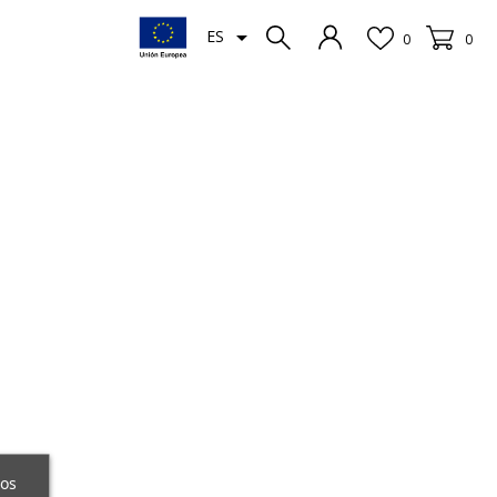

ES
0
0
ros