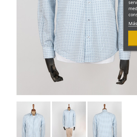
serv
medi
cons
Más